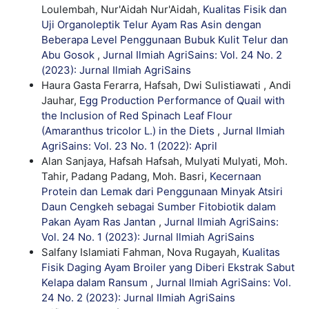
Loulembah, Nur'Aidah Nur'Aidah,
Kualitas Fisik dan
Uji Organoleptik Telur Ayam Ras Asin dengan
Beberapa Level Penggunaan Bubuk Kulit Telur dan
Abu Gosok
,
Jurnal Ilmiah AgriSains: Vol. 24 No. 2
(2023): Jurnal Ilmiah AgriSains
Haura Gasta Ferarra, Hafsah, Dwi Sulistiawati , Andi
Jauhar,
Egg Production Performance of Quail with
the Inclusion of Red Spinach Leaf Flour
(Amaranthus tricolor L.) in the Diets
,
Jurnal Ilmiah
AgriSains: Vol. 23 No. 1 (2022): April
Alan Sanjaya, Hafsah Hafsah, Mulyati Mulyati, Moh.
Tahir, Padang Padang, Moh. Basri,
Kecernaan
Protein dan Lemak dari Penggunaan Minyak Atsiri
Daun Cengkeh sebagai Sumber Fitobiotik dalam
Pakan Ayam Ras Jantan
,
Jurnal Ilmiah AgriSains:
Vol. 24 No. 1 (2023): Jurnal Ilmiah AgriSains
Salfany Islamiati Fahman, Nova Rugayah,
Kualitas
Fisik Daging Ayam Broiler yang Diberi Ekstrak Sabut
Kelapa dalam Ransum
,
Jurnal Ilmiah AgriSains: Vol.
24 No. 2 (2023): Jurnal Ilmiah AgriSains