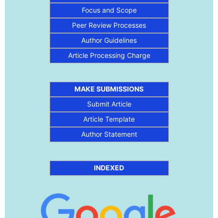
Focus and Scope
Peer Review Processes
Author Guidelines
Article Processing Charge
MAKE SUBMISSIONS
Submit Article
Article Template
Author Statement
INDEXED