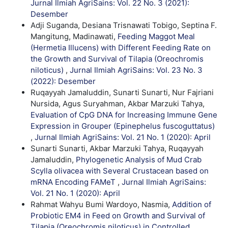
Jurnal Ilmiah AgriSains: Vol. 22 No. 3 (2021):
Desember
Adji Suganda, Desiana Trisnawati Tobigo, Septina F.
Mangitung, Madinawati,
Feeding Maggot Meal
(Hermetia Illucens) with Different Feeding Rate on
the Growth and Survival of Tilapia (Oreochromis
niloticus)
,
Jurnal Ilmiah AgriSains: Vol. 23 No. 3
(2022): Desember
Ruqayyah Jamaluddin, Sunarti Sunarti, Nur Fajriani
Nursida, Agus Suryahman, Akbar Marzuki Tahya,
Evaluation of CpG DNA for Increasing Immune Gene
Expression in Grouper (Epinephelus fuscoguttatus)
,
Jurnal Ilmiah AgriSains: Vol. 21 No. 1 (2020): April
Sunarti Sunarti, Akbar Marzuki Tahya, Ruqayyah
Jamaluddin,
Phylogenetic Analysis of Mud Crab
Scylla olivacea with Several Crustacean based on
mRNA Encoding FAMeT
,
Jurnal Ilmiah AgriSains:
Vol. 21 No. 1 (2020): April
Rahmat Wahyu Bumi Wardoyo, Nasmia,
Addition of
Probiotic EM4 in Feed on Growth and Survival of
Tilapia (Oreochromis niloticus) in Controlled