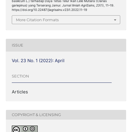
basilicum L.) terhadap Daya Tetas Telur Ikan Lele Mutiara (Clarias
gariepinus) yang Terserang Jamur.
Jurnal Ilmiah AgriSains
,
23
(1), 11–19.
https://doi.org/10.22487/jiagrisains.v23i1.2022.11-19
More Citation Formats
ISSUE
Vol. 23 No. 1 (2022): April
SECTION
Articles
COPYRIGHT & LICENSING