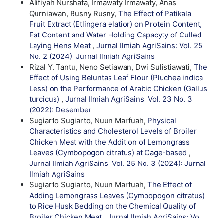
Alifiyah Nurshafa, Irmawaty Irmawaty, Anas
Qurniawan, Rusny Rusny,
The Effect of Patikala
Fruit Extract (Etlingera elatior) on Protein Content,
Fat Content and Water Holding Capacyty of Culled
Laying Hens Meat
,
Jurnal Ilmiah AgriSains: Vol. 25
No. 2 (2024): Jurnal Ilmiah AgriSains
Rizal Y. Tantu, Neno Setiawan, Dwi Sulistiawati,
The
Effect of Using Beluntas Leaf Flour (Pluchea indica
Less) on the Performance of Arabic Chicken (Gallus
turcicus)
,
Jurnal Ilmiah AgriSains: Vol. 23 No. 3
(2022): Desember
Sugiarto Sugiarto, Nuun Marfuah,
Physical
Characteristics and Cholesterol Levels of Broiler
Chicken Meat with the Addition of Lemongrass
Leaves (Cymbopogon citratus) at Cage-based
,
Jurnal Ilmiah AgriSains: Vol. 25 No. 3 (2024): Jurnal
Ilmiah AgriSains
Sugiarto Sugiarto, Nuun Marfuah,
The Effect of
Adding Lemongrass Leaves (Cymbopogon citratus)
to Rice Husk Bedding on the Chemical Quality of
Broiler Chicken Meat
,
Jurnal Ilmiah AgriSains: Vol.