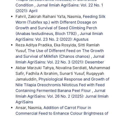
Condition
,
Jurnal Ilmiah AgriSains: Vol. 22 No. 1
(2021): April
Fahril, Zakirah Raihani Ya'la, Nasmia,
Feeding Silk
Worm (Tubifex sp.) with Different Dosage on
Growth and Survival of Seed Climbing Perch
(Anabas testudineus, Bloch 1792)
,
Jurnal Ilmiah
AgriSains: Vol. 23 No. 2 (2022): Agustus
Reza Aditya Pradika, Eka Rosyida, Sitti Ramlah
Yusuf,
The Use of Different Feed on The Growth
and Survival of Milkfish (Chanos chanos)
,
Jurnal
Ilmiah AgriSains: Vol. 22 No. 3 (2021): Desember
Akbar Marzuki Tahya, Novalina Serdiati, Muhammad
Safir, Fadhila A Ibrahim, Sunarti Yusuf, Ruqayyah
Jamaluddin,
Physiological Response and Growth of
Nile Tilapia Oreochromis Niloticus Fed with Feed
Containing Fermented Banana Peel Flour
,
Jurnal
Ilmiah AgriSains: Vol. 26 No. 2 (2025): Jurnal Ilmiah
AgriSains
Ansar, Nasmia,
Addition of Carrot Flour in
Commercial Feed to Enhance Colour Brightness of