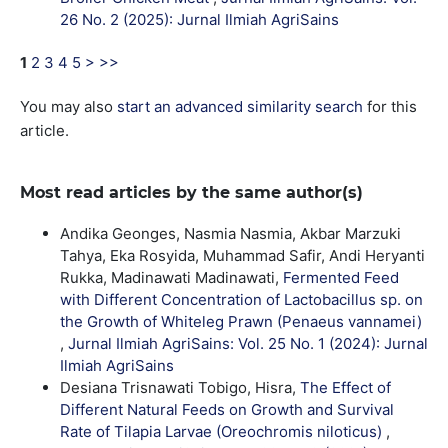
26 No. 2 (2025): Jurnal Ilmiah AgriSains
1
2
3
4
5
>
>>
You may also
start an advanced similarity search
for this
article.
Most read articles by the same author(s)
Andika Geonges, Nasmia Nasmia, Akbar Marzuki
Tahya, Eka Rosyida, Muhammad Safir, Andi Heryanti
Rukka, Madinawati Madinawati,
Fermented Feed
with Different Concentration of Lactobacillus sp. on
the Growth of Whiteleg Prawn (Penaeus vannamei)
,
Jurnal Ilmiah AgriSains: Vol. 25 No. 1 (2024): Jurnal
Ilmiah AgriSains
Desiana Trisnawati Tobigo, Hisra,
The Effect of
Different Natural Feeds on Growth and Survival
Rate of Tilapia Larvae (Oreochromis niloticus)
,