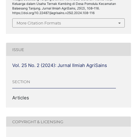
Keluarga dalam Usaha Ternak Kambing di Desa Pomolulu Kecamatan
Balaesang Tanjung.
Jurnal Ilmiah AgriSains
,
25
(2), 108–116.
https://doi.org/10.22487/jiagrisains.v25i2.2024.108-116
More Citation Formats
ISSUE
Vol. 25 No. 2 (2024): Jurnal Ilmiah AgriSains
SECTION
Articles
COPYRIGHT & LICENSING