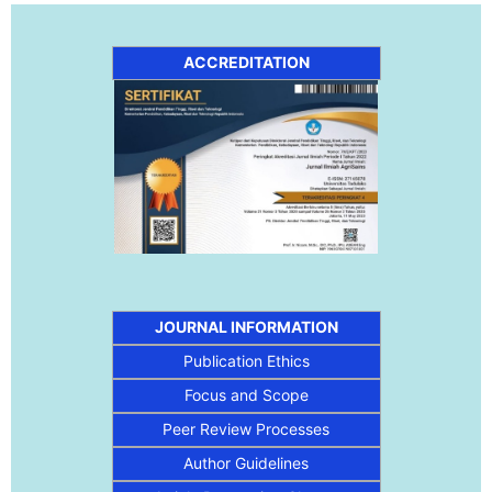
ACCREDITATION
JOURNAL INFORMATION
Publication Ethics
Focus and Scope
Peer Review Processes
Author Guidelines