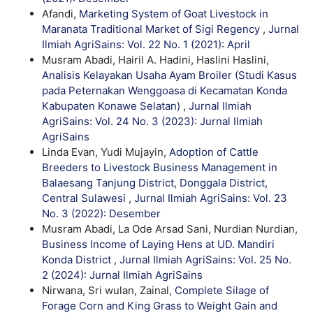
Afandi,
Marketing System of Goat Livestock in
Maranata Traditional Market of Sigi Regency
,
Jurnal
Ilmiah AgriSains: Vol. 22 No. 1 (2021): April
Musram Abadi, Hairil A. Hadini, Haslini Haslini,
Analisis Kelayakan Usaha Ayam Broiler (Studi Kasus
pada Peternakan Wenggoasa di Kecamatan Konda
Kabupaten Konawe Selatan)
,
Jurnal Ilmiah
AgriSains: Vol. 24 No. 3 (2023): Jurnal Ilmiah
AgriSains
Linda Evan, Yudi Mujayin,
Adoption of Cattle
Breeders to Livestock Business Management in
Balaesang Tanjung District, Donggala District,
Central Sulawesi
,
Jurnal Ilmiah AgriSains: Vol. 23
No. 3 (2022): Desember
Musram Abadi, La Ode Arsad Sani, Nurdian Nurdian,
Business Income of Laying Hens at UD. Mandiri
Konda District
,
Jurnal Ilmiah AgriSains: Vol. 25 No.
2 (2024): Jurnal Ilmiah AgriSains
Nirwana, Sri wulan, Zainal,
Complete Silage of
Forage Corn and King Grass to Weight Gain and