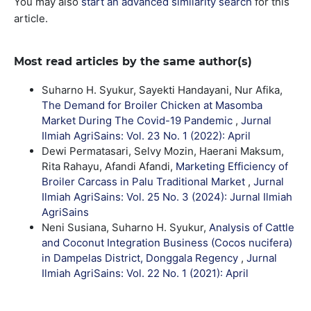
You may also
start an advanced similarity search
for this
article.
Most read articles by the same author(s)
Suharno H. Syukur, Sayekti Handayani, Nur Afika,
The Demand for Broiler Chicken at Masomba
Market During The Covid-19 Pandemic
,
Jurnal
Ilmiah AgriSains: Vol. 23 No. 1 (2022): April
Dewi Permatasari, Selvy Mozin, Haerani Maksum,
Rita Rahayu, Afandi Afandi,
Marketing Efficiency of
Broiler Carcass in Palu Traditional Market
,
Jurnal
Ilmiah AgriSains: Vol. 25 No. 3 (2024): Jurnal Ilmiah
AgriSains
Neni Susiana, Suharno H. Syukur,
Analysis of Cattle
and Coconut Integration Business (Cocos nucifera)
in Dampelas District, Donggala Regency
,
Jurnal
Ilmiah AgriSains: Vol. 22 No. 1 (2021): April