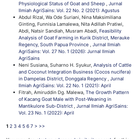
Physiological Status of Goat and Sheep
,
Jurnal
Ilmiah AgriSains: Vol. 22 No. 2 (2021): Agustus
Abdul Rizal, Wa Ode Suriani, Nina Maksimiliana
Ginting, Funnisia Lamalewa, Nita Adillah Pratiwi,
Abdi, Natsir Sandiah, Musram Abadi,
Feasibility
Analysis of Goat Farming in Kurik District, Merauke
Regency, South Papua Province
,
Jurnal Ilmiah
AgriSains: Vol. 27 No. 1 (2026): Jurnal Ilmiah
AgriSains
Neni Susiana, Suharno H. Syukur,
Analysis of Cattle
and Coconut Integration Business (Cocos nucifera)
in Dampelas District, Donggala Regency
,
Jurnal
Ilmiah AgriSains: Vol. 22 No. 1 (2021): April
Fitrah, Amiruddin Dg. Malewa,
The Growth Pattern
of Kacang Goat Male with Post-Weaning in
Mantikulore Sub-District
,
Jurnal Ilmiah AgriSains:
Vol. 23 No. 1 (2022): April
1
2
3
4
5
6
7
>
>>