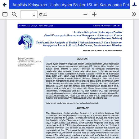
Analisis Kelayakan Usaha Ayam Broiler (Studi Kasus pada Peternakan Wenggoasa di Kecamatan Konda Kabupaten Konawe Selatan)